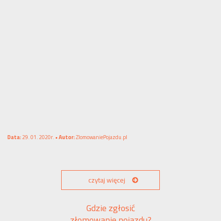
Data:
29. 01. 2020r. •
Autor:
ZlomowaniePojazdu.pl
czytaj więcej
Gdzie zgłosić
złomowanie pojazdu?