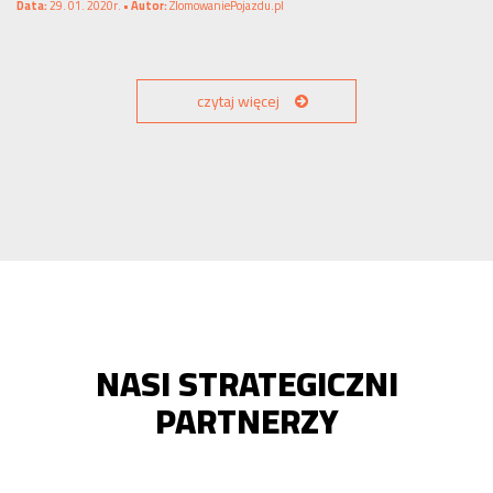
Data:
29. 01. 2020r. •
Autor:
ZlomowaniePojazdu.pl
czytaj więcej
NASI STRATEGICZNI
PARTNERZY