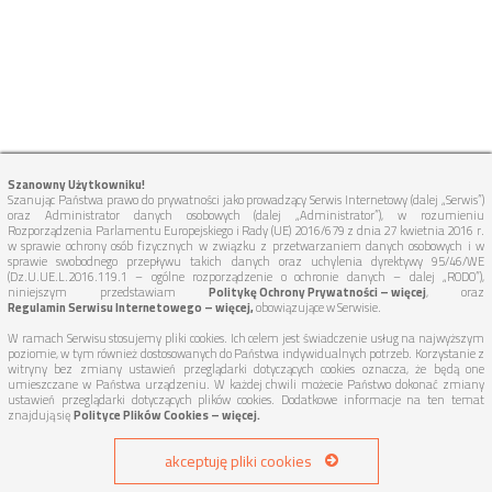
Szanowny Użytkowniku!
Szanując Państwa prawo do prywatności jako prowadzący Serwis Internetowy (dalej „Serwis”)
oraz Administrator danych osobowych (dalej „Administrator”), w rozumieniu
Rozporządzenia Parlamentu Europejskiego i Rady (UE) 2016/679 z dnia 27 kwietnia 2016 r.
w sprawie ochrony osób fizycznych w związku z przetwarzaniem danych osobowych i w
sprawie swobodnego przepływu takich danych oraz uchylenia dyrektywy 95/46/WE
(Dz.U.UE.L.2016.119.1 – ogólne rozporządzenie o ochronie danych – dalej „RODO”),
niniejszym przedstawiam
Politykę Ochrony Prywatności – więcej
, oraz
Regulamin Serwisu Internetowego – więcej,
obowiązujące w Serwisie.
W ramach Serwisu stosujemy pliki cookies. Ich celem jest świadczenie usług na najwyższym
poziomie, w tym również dostosowanych do Państwa indywidualnych potrzeb. Korzystanie z
witryny bez zmiany ustawień przeglądarki dotyczących cookies oznacza, że będą one
umieszczane w Państwa urządzeniu. W każdej chwili możecie Państwo dokonać zmiany
ustawień przeglądarki dotyczących plików cookies. Dodatkowe informacje na ten temat
znajdują się
Polityce Plików Cookies – więcej.
akceptuję pliki cookies