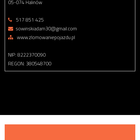
05-074 Halinów
517 851 425
sowinskiadam30@gmail.com
www.zlomowaniepojazdu.pl
NIP: 8222370090
REGON: 380548700