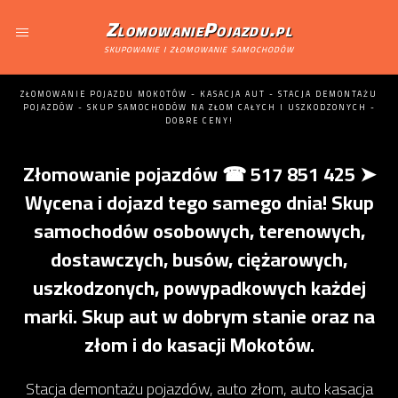
ZlomowaniePojazdu.pl
skupowanie i złomowanie samochodów
ZŁOMOWANIE POJAZDU MOKOTÓW - KASACJA AUT - STACJA DEMONTAŻU
POJAZDÓW - SKUP SAMOCHODÓW NA ZŁOM CAŁYCH I USZKODZONYCH -
DOBRE CENY!
Złomowanie pojazdów ☎ 517 851 425 ➤
Wycena i dojazd tego samego dnia! Skup
samochodów osobowych, terenowych,
dostawczych, busów, ciężarowych,
uszkodzonych, powypadkowych każdej
marki. Skup aut w dobrym stanie oraz na
złom i do kasacji Mokotów.
Stacja demontażu pojazdów, auto złom, auto kasacja