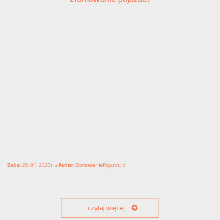
Data:
29. 01. 2020r. •
Autor:
ZlomowaniePojazdu.pl
czytaj więcej