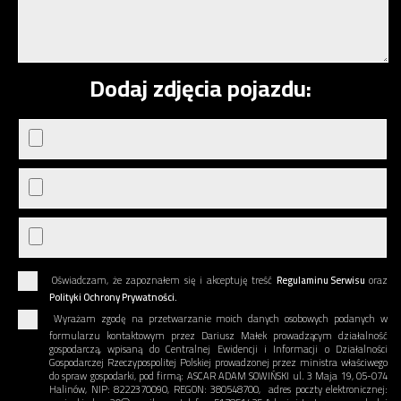
Dodaj zdjęcia pojazdu:
Oświadczam, że zapoznałem się i akceptuję treść
Regulaminu Serwisu
oraz
Polityki Ochrony Prywatności.
Wyrażam zgodę na przetwarzanie moich danych osobowych podanych w
formularzu kontaktowym przez Dariusz Małek prowadzącym działalność
gospodarczą, wpisaną do Centralnej Ewidencji i Informacji o Działalności
Gospodarczej Rzeczypospolitej Polskiej prowadzonej przez ministra właściwego
do spraw gospodarki, pod firmą: ASCAR ADAM SOWIŃSKI ul. 3 Maja 19, 05-074
Halinów, NIP: 8222370090, REGON: 380548700, adres poczty elektronicznej: