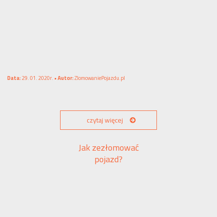
Data:
29. 01. 2020r. •
Autor:
ZlomowaniePojazdu.pl
czytaj więcej
Jak zezłomować
pojazd?