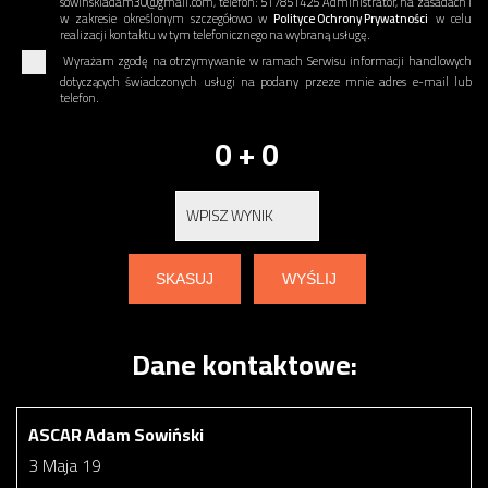
sowinskiadam30@gmail.com, telefon: 517851425 Administrator, na zasadach i
w zakresie określonym szczegółowo w
Polityce Ochrony Prywatności
w celu
realizacji kontaktu w tym telefonicznego na wybraną usługę.
Wyrażam zgodę na otrzymywanie w ramach Serwisu informacji handlowych
dotyczących świadczonych usługi na podany przeze mnie adres e-mail lub
telefon.
0 + 0
Dane kontaktowe:
ASCAR Adam Sowiński
3 Maja 19