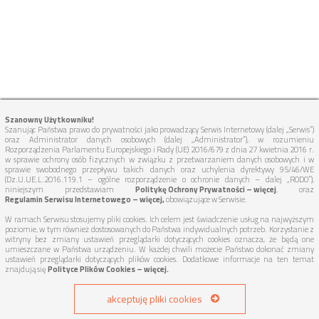
Szanowny Użytkowniku!
Szanując Państwa prawo do prywatności jako prowadzący Serwis Internetowy (dalej „Serwis”)
oraz Administrator danych osobowych (dalej „Administrator”), w rozumieniu
Rozporządzenia Parlamentu Europejskiego i Rady (UE) 2016/679 z dnia 27 kwietnia 2016 r.
w sprawie ochrony osób fizycznych w związku z przetwarzaniem danych osobowych i w
sprawie swobodnego przepływu takich danych oraz uchylenia dyrektywy 95/46/WE
(Dz.U.UE.L.2016.119.1 – ogólne rozporządzenie o ochronie danych – dalej „RODO”),
niniejszym przedstawiam
Politykę Ochrony Prywatności – więcej
, oraz
Regulamin Serwisu Internetowego – więcej,
obowiązujące w Serwisie.
W ramach Serwisu stosujemy pliki cookies. Ich celem jest świadczenie usług na najwyższym
poziomie, w tym również dostosowanych do Państwa indywidualnych potrzeb. Korzystanie z
witryny bez zmiany ustawień przeglądarki dotyczących cookies oznacza, że będą one
umieszczane w Państwa urządzeniu. W każdej chwili możecie Państwo dokonać zmiany
ustawień przeglądarki dotyczących plików cookies. Dodatkowe informacje na ten temat
znajdują się
Polityce Plików Cookies – więcej.
akceptuję pliki cookies