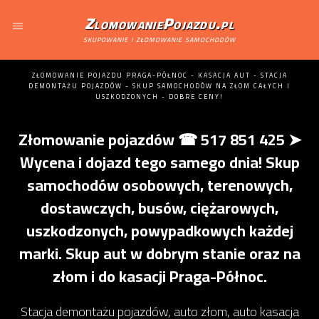
ZlomowaniePojazdu.pl
skupowanie i złomowanie samochodów
ZŁOMOWANIE POJAZDU PRAGA-PÓŁNOC - KASACJA AUT - STACJA
DEMONTAŻU POJAZDÓW - SKUP SAMOCHODÓW NA ZŁOM CAŁYCH I
USZKODZONYCH - DOBRE CENY!
Złomowanie pojazdów ☎ 517 851 425 ➤
Wycena i dojazd tego samego dnia! Skup
samochodów osobowych, terenowych,
dostawczych, busów, ciężarowych,
uszkodzonych, powypadkowych każdej
marki. Skup aut w dobrym stanie oraz na
złom i do kasacji Praga-Północ.
Stacja demontażu pojazdów, auto złom, auto kasacja