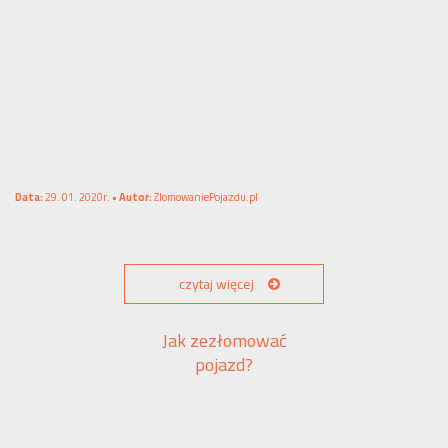
Data:
29. 01. 2020r. •
Autor:
ZlomowaniePojazdu.pl
czytaj więcej
Jak zezłomować
pojazd?