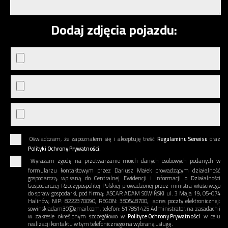
Dodaj zdjęcia pojazdu:
Oświadczam, że zapoznałem się i akceptuję treść
Regulaminu Serwisu
oraz
Polityki Ochrony Prywatności.
Wyrażam zgodę na przetwarzanie moich danych osobowych podanych w
formularzu kontaktowym przez Dariusz Małek prowadzącym działalność
gospodarczą, wpisaną do Centralnej Ewidencji i Informacji o Działalności
Gospodarczej Rzeczypospolitej Polskiej prowadzonej przez ministra właściwego
do spraw gospodarki, pod firmą: ASCAR ADAM SOWIŃSKI ul. 3 Maja 19, 05-074
Halinów, NIP: 8222370090, REGON: 380548700, adres poczty elektronicznej:
sowinskiadam30@gmail.com, telefon: 517851425 Administrator, na zasadach i
w zakresie określonym szczegółowo w
Polityce Ochrony Prywatności
w celu
realizacji kontaktu w tym telefonicznego na wybraną usługę.