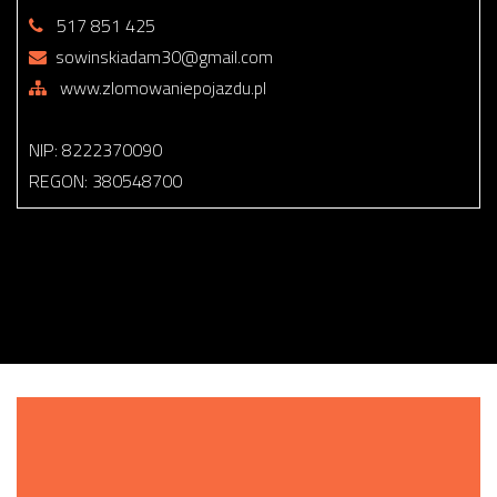
517 851 425
sowinskiadam30@gmail.com
www.zlomowaniepojazdu.pl
NIP: 8222370090
REGON: 380548700