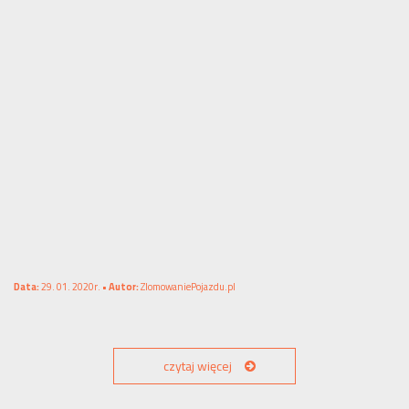
Data:
29. 01. 2020r. •
Autor:
ZlomowaniePojazdu.pl
czytaj więcej